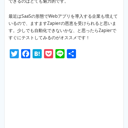
できるのはとても魅力的です。
最近はSaaSの形態でWebアプリを導入する企業も増えて
いるので、ますますZapierの恩恵を受けられると思いま
す。少しでも自動化できないかな、と思ったらZapierで
すぐにテストしてみるのがオススメです！
T
F
H
P
Li
S
w
ac
at
o
n
h
itt
e
e
ck
e
ar
er
b
n
et
e
o
a
o
k