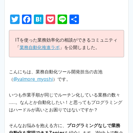
T
F
H
P
Li
S
w
ac
at
o
n
h
itt
e
e
ck
e
ar
ITを使った業務効率化の相談ができるコミュニティ
er
b
n
et
e
「
業務自動化推進ラボ
」を公開しました。
o
a
o
こんにちは、業務自動化ツール開発担当の吉池
k
（
@valmore_myoshi
）です。
いつも作業手順が同じでルーチン化している業務の数々
……。なんとか自動化したい！と思ってもプログラミング
はハードルが高いとお困りではないですか？
そんなお悩みを抱える方に、
プログラミングなしで業務
自動化を実現できるZapier
を紹介します。Web上で数ク