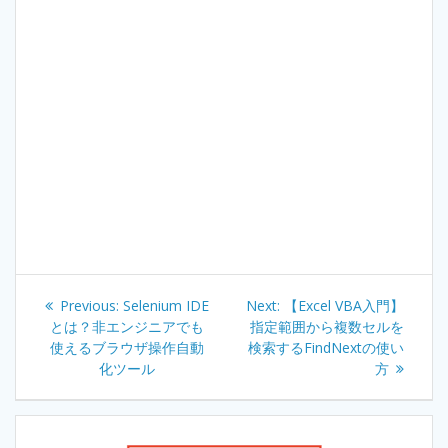
Post
Previous:
Previous
Selenium IDE
Next:
Next
【Excel VBA入門】
navigation
とは？非エンジニアでも
post:
指定範囲から複数セルを
post:
使えるブラウザ操作自動
検索するFindNextの使い
化ツール
方