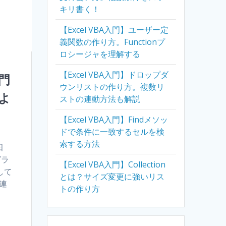
キリ書く！
【Excel VBA入門】ユーザー定
義関数の作り方。Functionプ
ロシージャを理解する
【Excel VBA入門】ドロップダ
門
ウンリストの作り方。複数リ
よ
ストの連動方法も解説
【Excel VBA入門】Findメソッ
ドで条件に一致するセルを検
索する方法
田
グラ
【Excel VBA入門】Collection
して
とは？サイズ変更に強いリス
連
トの作り方