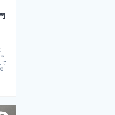
門
田
グラ
して
連