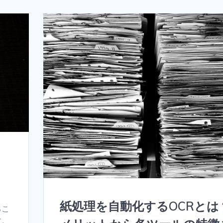
り
紙処理を自動化するOCRとは
るこ
す。