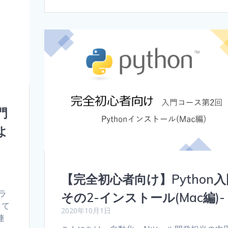
門
よ
【完全初心者向け】Python入
田
グラ
その2-インストール(Mac編)-
して
2020年10月1日
連