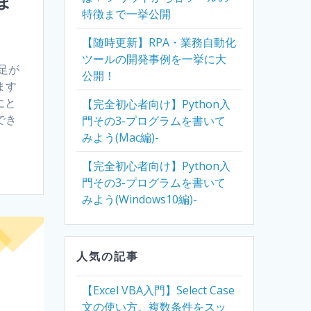
ま
特徴まで一挙公開
【随時更新】RPA・業務自動化
ツールの開発事例を一挙に大
足が
公開！
ます
にと
【完全初心者向け】Python入
でき
門その3-プログラムを書いて
みよう(Mac編)-
【完全初心者向け】Python入
門その3-プログラムを書いて
みよう(Windows10編)-
人気の記事
【Excel VBA入門】Select Case
文の使い方。複数条件をスッ