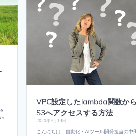
限
す
VPC設定したlambda関数か
田
ze
S3へアクセスする方法
WS
2020年9月14日
こんにちは、自動化・AIツール開発担当の中