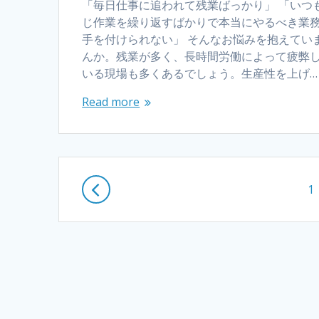
「毎日仕事に追われて残業ばっかり」 「いつ
じ作業を繰り返すばかりで本当にやるべき業
手を付けられない」 そんなお悩みを抱えてい
んか。残業が多く、長時間労働によって疲弊
いる現場も多くあるでしょう。生産性を上げ…
Read more
Posts
P
1
navigation