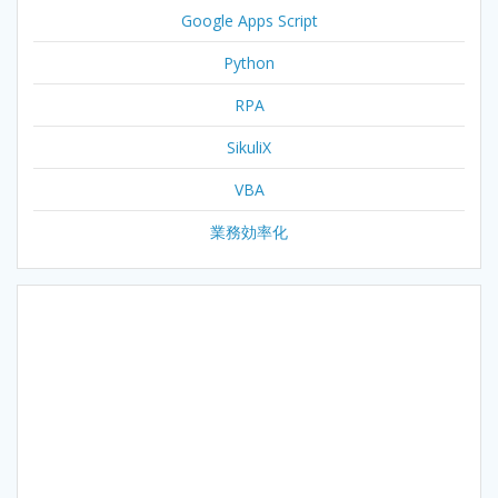
Google Apps Script
Python
RPA
SikuliX
VBA
業務効率化