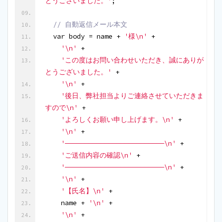
とうございました。'
;
 // 自動返信メール本文
  var body = name + 
'様\n'
 +
'\n'
 +
'この度はお問い合わせいただき、誠にありが
とうございました。'
 +
'\n'
 +
'後日、弊社担当よりご連絡させていただきま
すので\n'
 +
'よろしくお願い申し上げます。\n'
 + 
'\n'
 +
'─────────────────────────\n'
 +
'ご送信内容の確認\n'
 +
'─────────────────────────\n'
 +
'\n'
 +
'【氏名】\n'
 +
    name + 
'\n'
 + 
'\n'
 +