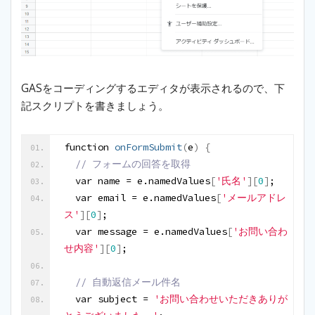
GASをコーディングするエディタが表示されるので、下
記スクリプトを書きましょう。
function 
onFormSubmit
(
e
)
{
 // フォームの回答を取得
  var name = e.namedValues
[
'氏名'
]
[
0
]
;
  var email = e.namedValues
[
'メールアドレ
ス'
]
[
0
]
;
  var message = e.namedValues
[
'お問い合わ
せ内容'
]
[
0
]
;
 // 自動返信メール件名
  var subject = 
'お問い合わせいただきありが