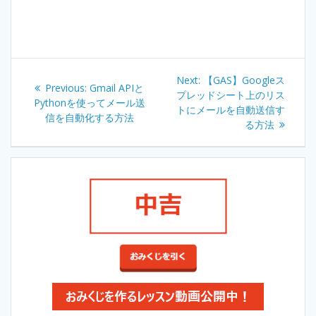
Post
Next:
Next
【GAS】Googleス
Previous:
Previous
Gmail APIと
navigation
プレッドシート上のリス
post:
Pythonを使ってメール送
post:
トにメールを自動送信す
信を自動化する方法
る方法