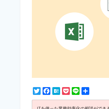
T
F
H
P
Li
S
w
ac
at
o
n
h
itt
e
e
ck
e
ar
ITを使った業務効率化の相談ができ