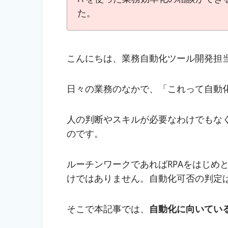
er
b
n
et
e
た。
o
a
o
k
こんにちは、業務自動化ツール開発担
日々の業務のなかで、「これって自動
人の判断やスキルが必要なわけでもな
のです。
ルーチンワークであればRPAをはじめ
けではありません。自動化可否の判定
そこで本記事では、
自動化に向いてい