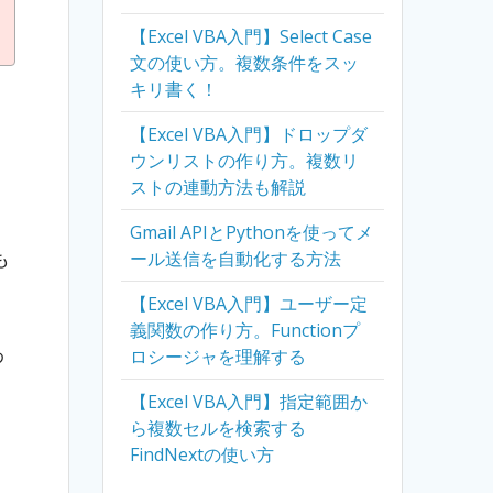
【Excel VBA入門】Select Case
文の使い方。複数条件をスッ
キリ書く！
【Excel VBA入門】ドロップダ
ウンリストの作り方。複数リ
ストの連動方法も解説
Gmail APIとPythonを使ってメ
も
ール送信を自動化する方法
【Excel VBA入門】ユーザー定
義関数の作り方。Functionプ
わ
ロシージャを理解する
【Excel VBA入門】指定範囲か
ら複数セルを検索する
FindNextの使い方