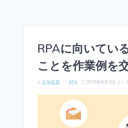
RPAに向いてい
ことを作業例を
吉池昌貴
RPA
2019年8月2日
|