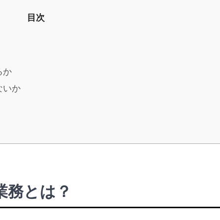
目次
ト
るか
ないか
業務とは？