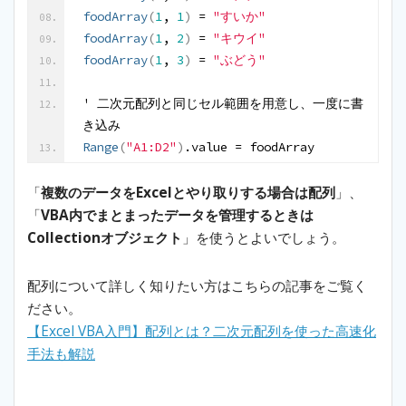
foodArray
(
1
, 
1
)
 = 
"すいか"
foodArray
(
1
, 
2
)
 = 
"キウイ"
foodArray
(
1
, 
3
)
 = 
"ぶどう"
' 二次元配列と同じセル範囲を用意し、一度に書
き込み
Range
(
"A1:D2"
)
.value = foodArray
「
複数のデータをExcelとやり取りする場合は配列
」、
「
VBA内でまとまったデータを管理するときは
Collectionオブジェクト
」を使うとよいでしょう。
配列について詳しく知りたい方はこちらの記事をご覧く
ださい。
【Excel VBA入門】配列とは？二次元配列を使った高速化
手法も解説