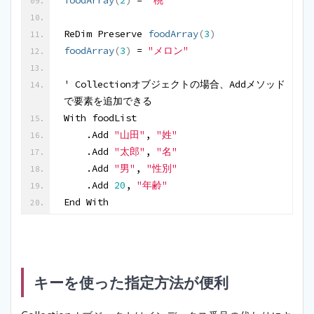
foodArray
(
2
)
 = 
"桃"
ReDim Preserve 
foodArray
(
3
)
foodArray
(
3
)
 = 
"メロン"
' Collectionオブジェクトの場合、Addメソッド
で要素を追加できる
With foodList
    .Add 
"山田"
, 
"姓"
    .Add 
"太郎"
, 
"名"
    .Add 
"男"
, 
"性別"
    .Add 
20
, 
"年齢"
End With
キーを使った指定方法が便利