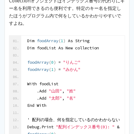
Collectionオブジェクトはインデックス番号の代わりにキ
ー名を利用できるのも便利です。特定のキー名を指定し
たほうがプログラム内で何をしているかわかりやすいで
すよね。
Dim 
foodArray
(
1
)
 As String
Dim foodList As New collection
foodArray
(
0
)
 = 
"りんご"
foodArray
(
1
)
 = 
"みかん"
With foodList
    .Add 
"山田"
, 
"姓"
    .Add 
"太郎"
, 
"名"
End With
' 配列の場合、何を指定しているのかわからない
Debug.Print 
"配列インデックス番号(0): "
 & 