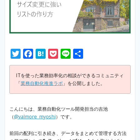
T
F
H
P
Li
S
w
ac
at
o
n
h
itt
e
e
ck
e
ar
ITを使った業務効率化の相談ができるコミュニティ
er
b
n
et
e
「
業務自動化推進ラボ
」を公開しました。
o
a
o
こんにちは、業務自動化ツール開発担当の吉池
k
（
@valmore_myoshi
）です。
前回の配列に引き続き、データをまとめて管理する方法