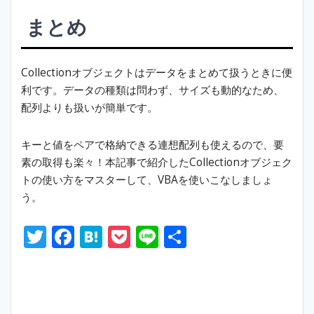
まとめ
Collectionオブジェクトはデータをまとめて扱うときに便
利です。データの種類は問わず、サイズも動的なため、
配列よりも扱いが簡単です。
キーと値をペアで格納できる連想配列も使えるので、要
素の取得も楽々！本記事で紹介したCollectionオブジェク
トの使い方をマスターして、VBAを使いこなしましょ
う。
T
F
H
P
Li
S
w
ac
at
o
n
h
itt
e
e
ck
e
ar
er
b
n
et
e