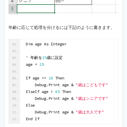
年齢に応じて処理を分けるには下記のように書きます。
Dim age As Integer
' 年齢を
25
歳に設定
age = 
25
If age <= 
18
 Then
    Debug.Print age & 
"歳はこどもです"
ElseIf age > 
65
 Then
    Debug.Print age & 
"歳はシニアです"
Else
    Debug.Print age & 
"歳は大人です"
End If