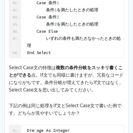
    Case 条件
1
        条件
1
を満たしたときの処理
    Case 条件
2
        条件
2
を満たしたときの処理
    Case Else
        いずれの条件も満たさなかったときの処
理
End Select
Select Case文の特徴は
複数の条件分岐をスッキリ書くこ
とができる
点。If文でも同様に書けますが、冗長なコード
になりがちです。条件分岐が増えてきたらIf文ではなく、
Select Case文を思い出してみてください。
下記の例は同じ処理をIf文とSelect Case文で書いた例で
す。どちらが見やすいでしょうか？
Dim age As Integer