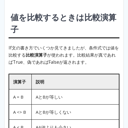
値を比較するときは比較演算
子
If文の書き方でいくつか見てきましたが、条件式では値を
比較する
比較演算子
が使われます。比較結果が真であれ
ばTrue、偽であればFalseが返されます。
演算子
説明
A = B
AとBが等しい
A <> B
AとBが等しくない
A < B
AがBよりも小さい