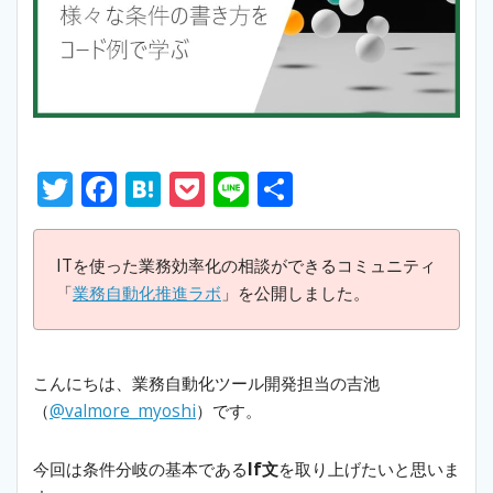
T
F
H
P
Li
S
w
ac
at
o
n
h
itt
e
e
ck
e
ar
ITを使った業務効率化の相談ができるコミュニティ
er
b
n
et
e
「
業務自動化推進ラボ
」を公開しました。
o
a
o
こんにちは、業務自動化ツール開発担当の吉池
k
（
@valmore_myoshi
）です。
今回は条件分岐の基本である
If文
を取り上げたいと思いま