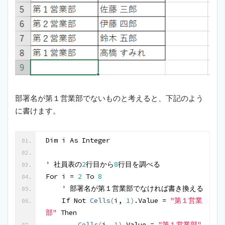
部署名が第１営業部でないものと考えると、下記のよう
に書けます。
Dim i As Integer
' 社員表の
2
行目から
8
行目を調べる
For i = 
2
 To 
8
    ' 部署名が第１営業部でなければ書き換える
    If Not 
Cells
(
i, 
1
)
.Value = 
"第１営業
部"
 Then
Cells
(
i, 
1
)
.Value = 
"第１営業部"