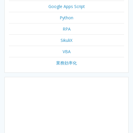
Google Apps Script
Python
RPA
SikuliX
VBA
業務効率化