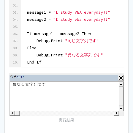
message1 = 
"I study VBA everyday!!"
message2 = 
"I study vba everyday!!"
If message1 = message2 Then
    Debug.Print 
"同じ文字列です"
Else
    Debug.Print 
"異なる文字列です"
End If
実行結果