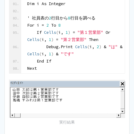
Dim i As Integer
' 社員表の
2
行目から
8
行目を調べる
For i = 
2
 To 
8
    If 
Cells
(
i, 
1
)
 = 
"第１営業部"
 Or 
Cells
(
i, 
1
)
 = 
"第２営業部"
 Then
        Debug.Print 
Cells
(
i, 
2
)
 & 
"は"
 & 
Cells
(
i, 
1
)
 & 
"です"
    End If
Next
実行結果