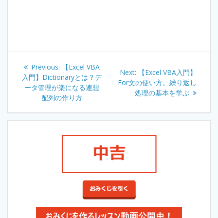
Post
Previous:
Previous
【Excel VBA
Next:
Next
【Excel VBA入門】
navigation
入門】Dictionaryとは？デ
post:
For文の使い方。繰り返し
post:
ータ管理が楽になる連想
処理の基本を学ぶ
配列の作り方