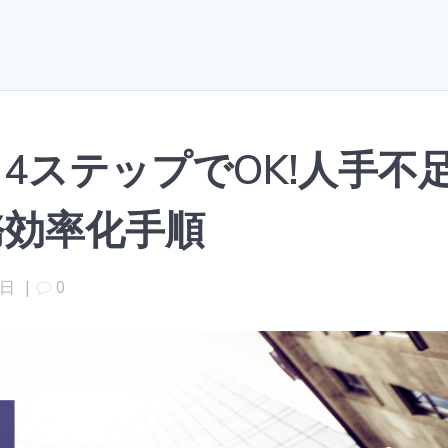
4ステップでOK!人手不
務効率化手順
5日
|
0