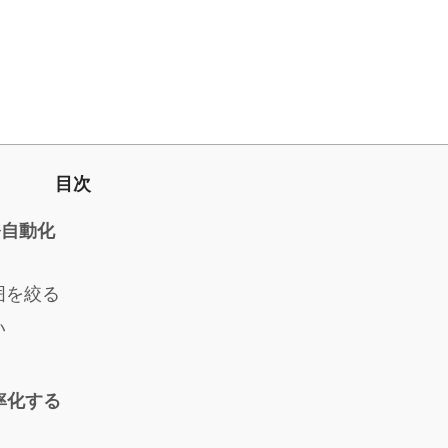
目次
務自動化
囲を絞る
い
率化する