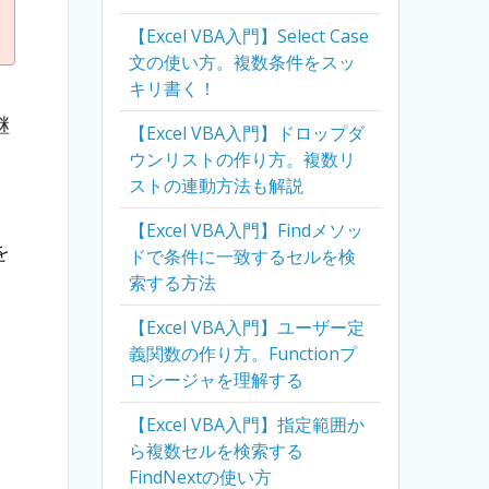
【Excel VBA入門】Select Case
文の使い方。複数条件をスッ
キリ書く！
継
【Excel VBA入門】ドロップダ
ウンリストの作り方。複数リ
ストの連動方法も解説
。
【Excel VBA入門】Findメソッ
を
ドで条件に一致するセルを検
索する方法
【Excel VBA入門】ユーザー定
義関数の作り方。Functionプ
ロシージャを理解する
【Excel VBA入門】指定範囲か
ら複数セルを検索する
FindNextの使い方