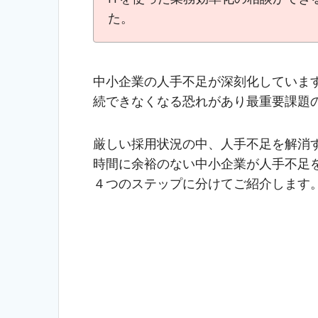
er
b
n
et
e
た。
o
a
o
k
中小企業の人手不足が深刻化していま
続できなくなる恐れがあり最重要課題
厳しい採用状況の中、人手不足を解消
時間に余裕のない中小企業が人手不足
４つのステップに分けてご紹介します