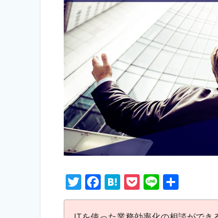
T
F
H
P
Li
S
w
ac
at
o
n
h
itt
e
e
ck
e
ar
ITを使った業務効率化の相談ができ